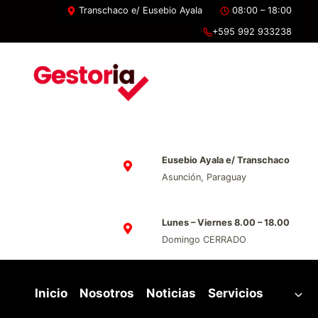
Saltar
Transchaco e/ Eusebio Ayala
08:00 – 18:00
al
+595 992 933238
contenido
Eusebio Ayala e/ Transchaco
Asunción, Paraguay
Lunes – Viernes 8.00 – 18.00
Domingo CERRADO
Inicio
Nosotros
Noticias
Servicios